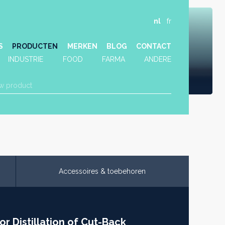
nl
fr
S
PRODUCTEN
MERKEN
BLOG
CONTACT
INDUSTRIE
FOOD
FARMA
ANDERE
Accessoires & toebehoren
or Distillation of Cut-Back