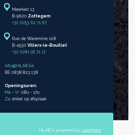
Meerken 13
B-9620
Zottegem
+32 (0)53 62 71 67
Rue de Waremme 108
B-4530
Villers-le-Bouillet
+32 (0)81 56 71 17
info@HiLAB.be
BE 0838.823.138
Openingsuren:
Ma
-
Vr
: 08u - 17u
Za
: enkel op afspraak
HiLAB is powered by
Lasertopo