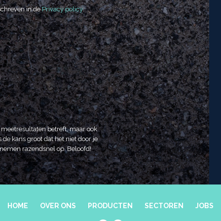
schreven in de
Privacy policy
.
t meetresultaten betreft, maar ook
 de kans groot dat het niet door je
We nemen razendsnel op. Beloofd!
HOME
OVER ONS
PRODUCTEN
SECTOREN
JOBS