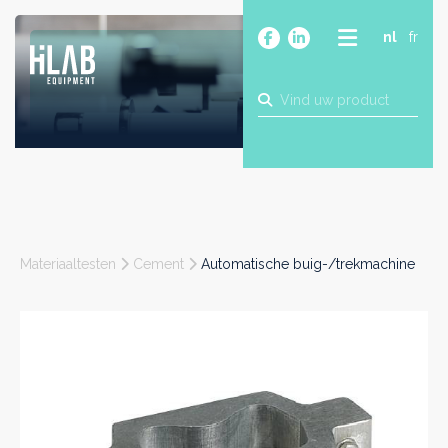
nl
fr
OVER
PRODUCTEN
MERKEN
BLOG
CONTACT
BOUW
Materiaaltesten
Cement
Automatische buig-/trekmachine
INDUSTRIE
FOOD
FARMA