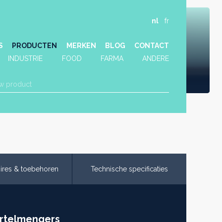
nl
fr
S
PRODUCTEN
MERKEN
BLOG
CONTACT
INDUSTRIE
FOOD
FARMA
ANDERE
ires & toebehoren
Technische specificaties
ortelmengers