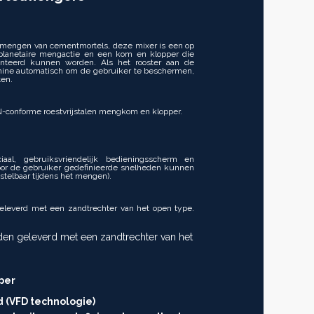
nt mengen van cementmortels, deze mixer is een op
planetaire mengactie en een kom en klopper die
teerd kunnen worden. Als het rooster aan de
hine automatisch om de gebruiker te beschermen,
en.
-conforme roestvrijstalen mengkom en klopper.
l, gebruiksvriendelijk bedieningsscherm en
oor de gebruiker gedefinieerde snelheden kunnen
telbaar tijdens het mengen).
leverd met een zandtrechter van het open type.
en geleverd met een zandtrechter van het
per
d (VFD technologie)