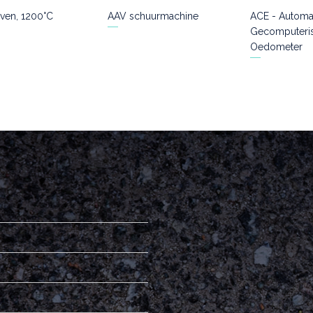
ven, 1200°C
AAV schuurmachine
ACE - Automa
Gecomputeri
Oedometer