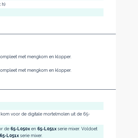
 h)
r, compleet met mengkom en klopper.
r, compleet met mengkom en klopper.
kom voor de digitale mortelmolen uit de 65-
or de
65-L050x
en
65-L051x
serie mixer. Voldoet
65-L051x
serie mixer.