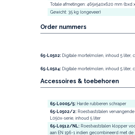
Totale afmetingen: 465x540x620 mm (bxd x
Gewicht: 35 kg (ongeveer)
Order nummers
65-L0502:
Digitale mortelmolen, inhoud 5 lite
65-L0504:
Digitale mortelmolen, inhoud 5 lite
Accessoires & toebehoren
65-L0005/5:
Harde rubberen schraper
65-L0502/2:
Roestvaststalen vervangende 
L050x-serie, inhoud 5 liter
65-L0512/NL:
Roestvaststalen klopper vo
aan EN 196-1 indien gecombineerd met de