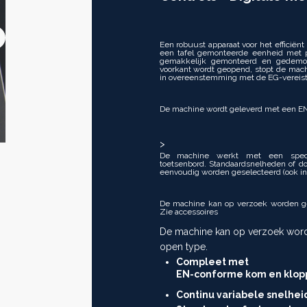
Next
Een robuust apparaat voor het efficië
een tafel gemonteerde eenheid met 
>>
gemakkelijk gemonteerd en gedemon
voorkant wordt geopend, stopt de mac
in overeenstemming met de EG-vereist
De machine wordt geleverd met een EN
>
De machine werkt met een speciaa
toetsenbord. Standaardsnelheden of d
eenvoudig worden geselecteerd (ook ins
De machine kan op verzoek worden ge
Zie accessoires
De machine kan op verzoek word
open type.
Compleet met
EN-conforme kom en klop
Continu variabele snelhei