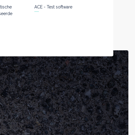
tische
ACE - Test software
seerde