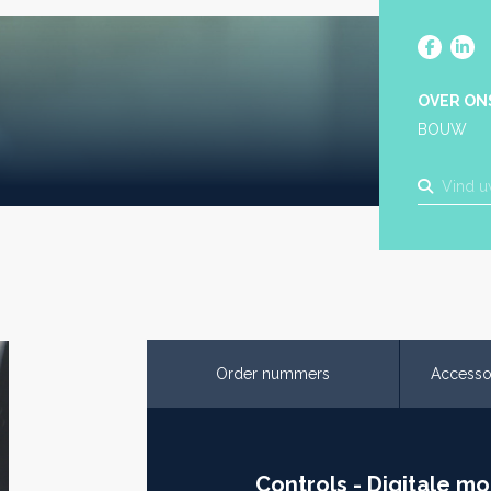
OVER ON
BOUW
Order nummers
Accesso
Controls - Digitale m