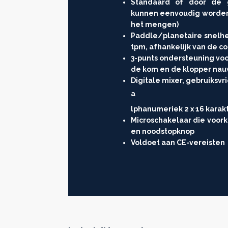
Standaard of door de g
kunnen eenvoudig worden 
het mengen)
Paddle/planetaire snelhe
tpm, afhankelijk van de co
3-punts ondersteuning vo
de kom en de klopper nau
Digitale mixer, gebruiksvr
a
lphanumeriek 2 x 16 karak
Microschakelaar die voor
en noodstopknop
Voldoet aan CE-vereisten