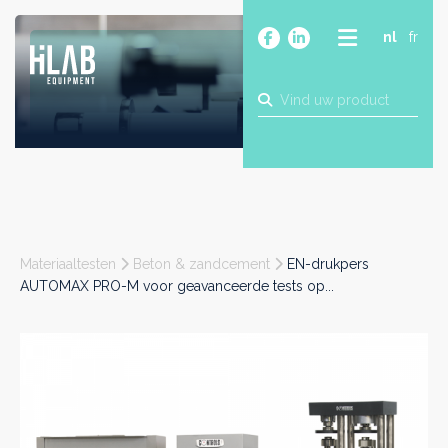
nl
fr
OVER
PRODUCTEN
MERKEN
BLOG
CONTACT
BOUW
Materiaaltesten
Beton & zandcement
EN-drukpers
INDUSTRIE
AUTOMAX PRO-M voor geavanceerde tests op...
FOOD
FARMA