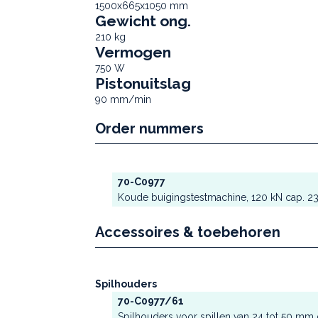
1500x665x1050 mm
Gewicht ong.
210 kg
Vermogen
750 W
Pistonuitslag
90 mm/min
Order nummers
70-C0977
Koude buigingstestmachine, 120 kN cap. 23
Accessoires & toebehoren
Spilhouders
70-C0977/61
Spilhouders voor spillen van 24 tot 50 mm 