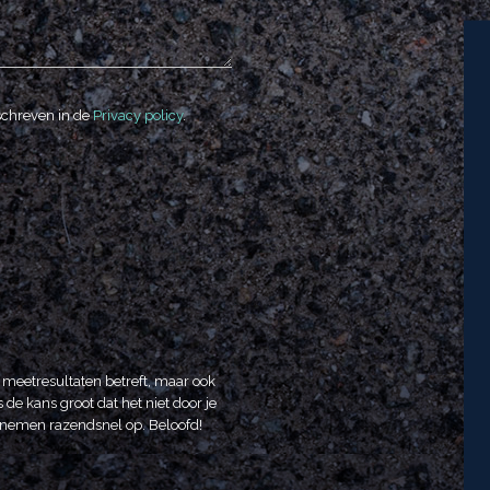
schreven in de
Privacy policy
.
t meetresultaten betreft, maar ook
 de kans groot dat het niet door je
We nemen razendsnel op. Beloofd!