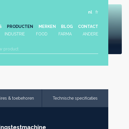
nl
fr
S
PRODUCTEN
MERKEN
BLOG
CONTACT
INDUSTRIE
FOOD
FARMA
ANDERE
ires & toebehoren
Technische specificaties
gingstestmachine