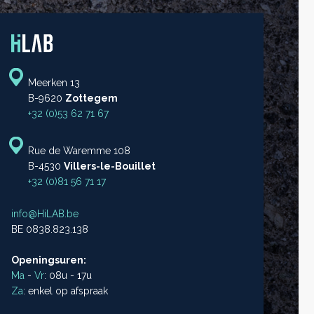
Meerken 13
B-9620
Zottegem
+32 (0)53 62 71 67
Rue de Waremme 108
B-4530
Villers-le-Bouillet
+32 (0)81 56 71 17
info@HiLAB.be
BE 0838.823.138
Openingsuren:
Ma
-
Vr
: 08u - 17u
Za
: enkel op afspraak