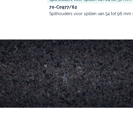
70-C0977/62
Spilhouders voor spillen van 54 tot 96 mm 