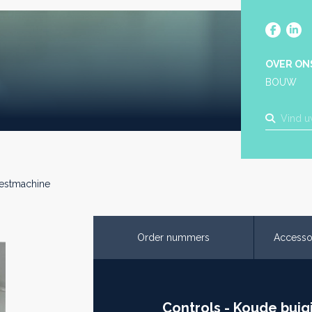
OVER ON
BOUW
estmachine
Order nummers
Accesso
Controls - Koude bui