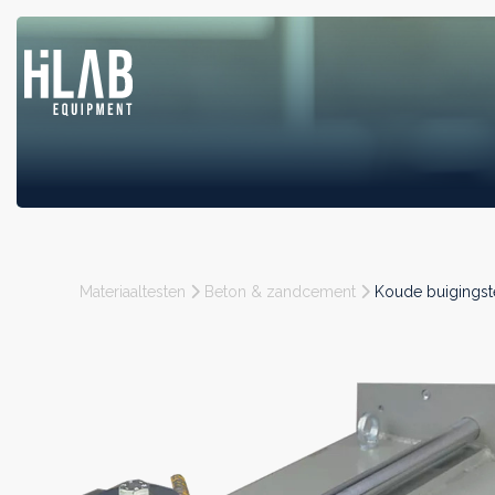
Materiaaltesten
Beton & zandcement
Koude buigingst