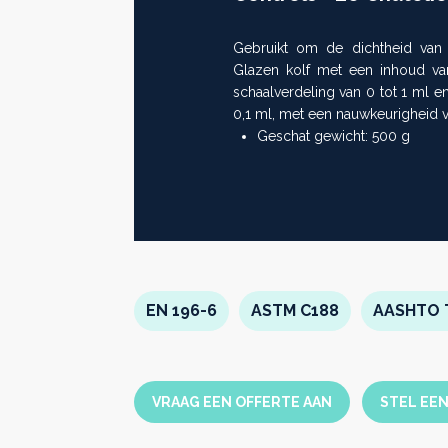
Gebruikt om de dichtheid van 
Next
Glazen kolf met een inhoud v
>>
schaalverdeling van 0 tot 1 ml e
0,1 ml, met een nauwkeurigheid v
Geschat gewicht: 500 g
EN 196-6
ASTM C188
AASHTO 
VRAAG EEN OFFERTE AAN
STEL EE