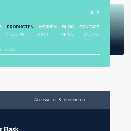
nl
fr
S
PRODUCTEN
MERKEN
BLOG
CONTACT
INDUSTRIE
FOOD
FARMA
ANDERE
Accessoires & toebehoren
r Flask