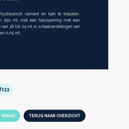
hydraulisch cement en kalk te bepalen.
an 250 ml, met een halsopening met een
n van 18 tot 24 ml in schaalverdelingen van
an 0,05 ml.
T133
N VRAAG
TERUG NAAR OVERZICHT