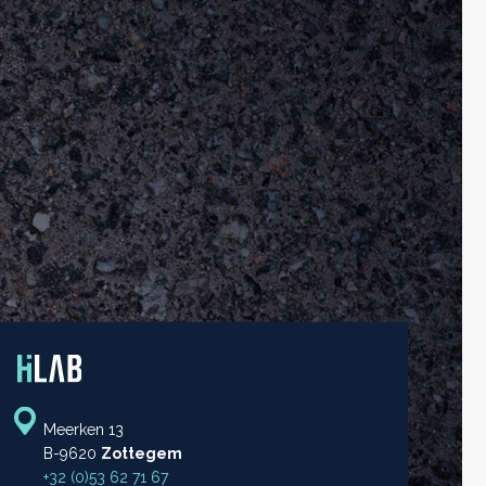
Meerken 13
B-9620
Zottegem
+32 (0)53 62 71 67