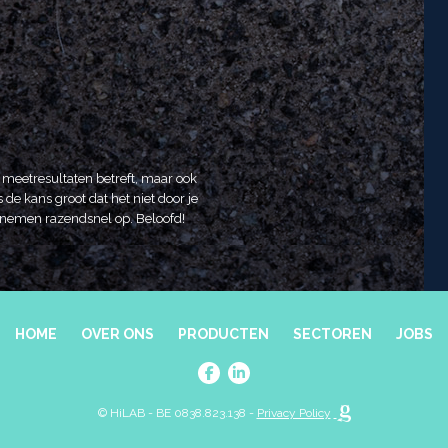
t meetresultaten betreft, maar ook
 de kans groot dat het niet door je
We nemen razendsnel op. Beloofd!
HOME
OVER ONS
PRODUCTEN
SECTOREN
JOBS
© HiLAB - BE 0838.823.138 -
Privacy Policy