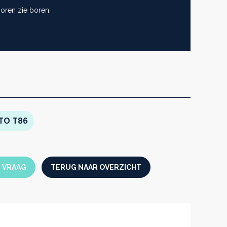
oren zie boren.
TO T86
N VRAAG
TERUG NAAR OVERZICHT