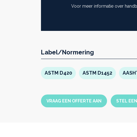
Voor meer informatie over handb
Label/Normering
ASTM D420
ASTM D1452
AASH
VRAAG EEN OFFERTE AAN
STEL EE