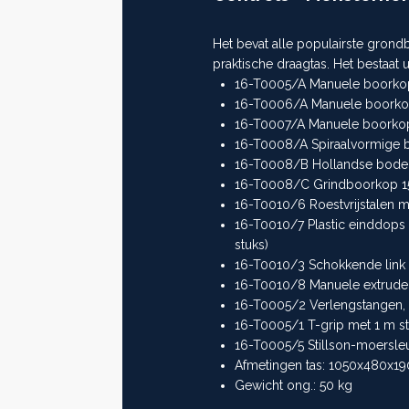
Het bevat alle populairste gron
Next
praktische draagtas. Het bestaat ui
>>
16-T0005/A Manuele boorko
16-T0006/A Manuele boorko
16-T0007/A Manuele boorkop
16-T0008/A Spiraalvormige
16-T0008/B Hollandse bode
16-T0008/C Grindboorkop 1
16-T0010/6 Roestvrijstalen m
16-T0010/7 Plastic einddops
stuks)
16-T0010/3 Schokkende link
16-T0010/8 Manuele extruder
16-T0005/2 Verlengstangen, 1
16-T0005/1 T-grip met 1 m st
16-T0005/5 Stillson-moersleut
Afmetingen tas: 1050x480x1
Gewicht ong.: 50 kg