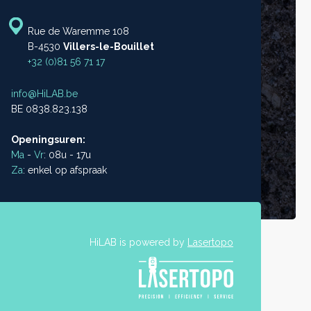
Rue de Waremme 108
B-4530
Villers-le-Bouillet
+32 (0)81 56 71 17
info@HiLAB.be
BE 0838.823.138
Openingsuren:
Ma
-
Vr
: 08u - 17u
Za
: enkel op afspraak
HiLAB is powered by
Lasertopo