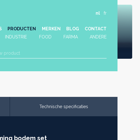
nl
fr
S
PRODUCTEN
MERKEN
BLOG
CONTACT
INDUSTRIE
FOOD
FARMA
ANDERE
Technische specificaties
ming bodem set