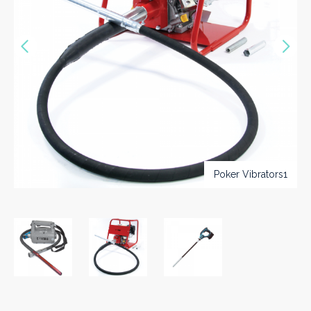
Vorige
Nex
>>
Poker Vibrators1