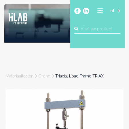
nl
fr
OVER
PRODUCTEN
MERKEN
BLOG
CONTACT
BOUW
Materiaaltesten
Grond
Triaxial Load Frame TRIAX
INDUSTRIE
FOOD
FARMA