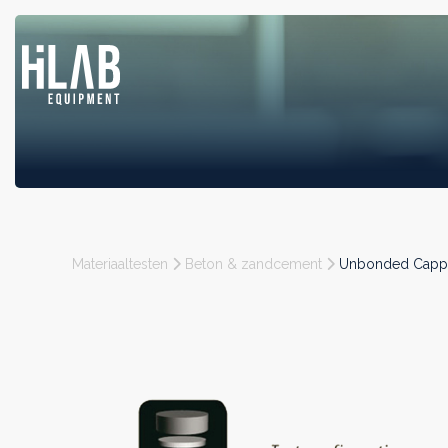
Materiaaltesten
Beton & zandcement
Unbonded Capp