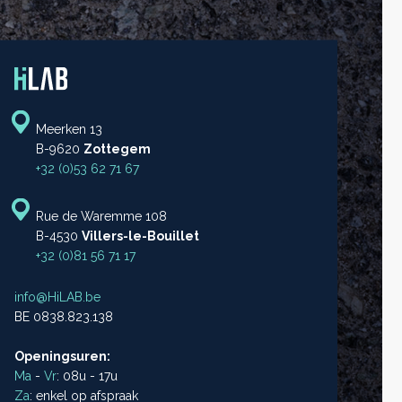
Meerken 13
B-9620
Zottegem
+32 (0)53 62 71 67
Rue de Waremme 108
B-4530
Villers-le-Bouillet
+32 (0)81 56 71 17
info@HiLAB.be
BE 0838.823.138
Openingsuren:
Ma
-
Vr
: 08u - 17u
Za
: enkel op afspraak