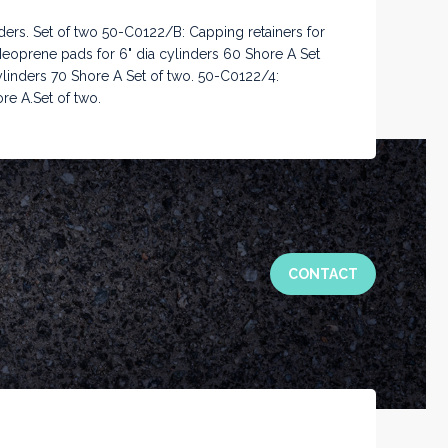
nders. Set of two 50-C0122/B: Capping retainers for
eoprene pads for 6" dia cylinders 60 Shore A Set
linders 70 Shore A Set of two. 50-C0122/4:
e A.Set of two.
CONTACT