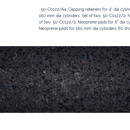
: 50-C0122/A4: Capping retainers for 4" dia cyli
160 mm dia cylinders. Set of two. 50-C0122/2: N
of two. 50-C0122/3: Neoprene pads for 6" dia cy
Neoprene pads for 160 mm dia cylinders 60 shor