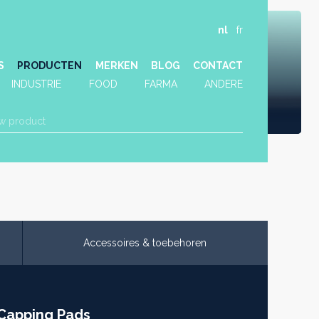
nl
fr
S
PRODUCTEN
MERKEN
BLOG
CONTACT
INDUSTRIE
FOOD
FARMA
ANDERE
Accessoires & toebehoren
Capping Pads