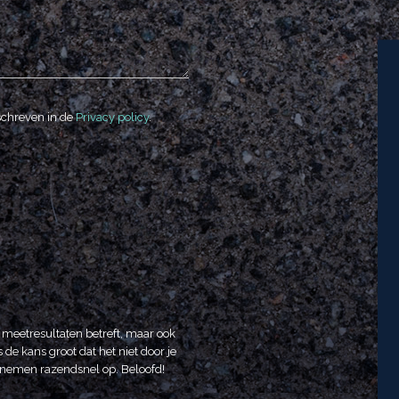
schreven in de
Privacy policy
.
t meetresultaten betreft, maar ook
 de kans groot dat het niet door je
We nemen razendsnel op. Beloofd!