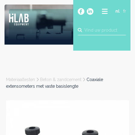
nl
fr
OVER
PRODUCTEN
MERKEN
BLOG
CONTACT
BOUW
Materiaaltesten
Beton & zandcement
Coaxiale
INDUSTRIE
extensometers met vaste basislengte
FOOD
FARMA