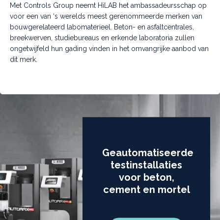
Met Controls Group neemt HiLAB het ambassadeursschap op
voor een van ‘s werelds meest gerenommeerde merken van
bouwgerelateerd labomaterieel. Beton- en asfaltcentrales,
breekwerven, studiebureaus en erkende laboratoria zullen
ongetwijfeld hun gading vinden in het omvangrijke aanbod van
dit merk.
Geautomatiseerde
testinstallaties
voor beton,
cement en mortel