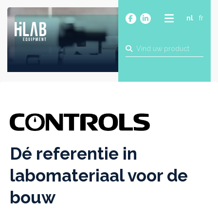
nl
fr
OVER
PRODUCTEN
MERKEN
BLOG
CONTACT
BOUW
INDUSTRIE
FOOD
Dé referentie in
FARMA
labomateriaal voor de
bouw